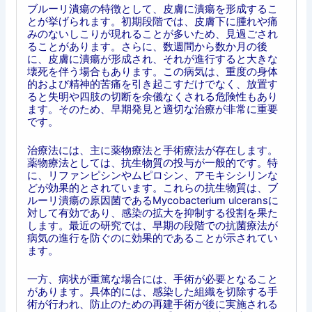
ブルーリ潰瘍の特徴として、皮膚に潰瘍を形成するこ
とが挙げられます。初期段階では、皮膚下に腫れや痛
みのないしこりが現れることが多いため、見過ごされ
ることがあります。さらに、数週間から数か月の後
に、皮膚に潰瘍が形成され、それが進行すると大きな
壊死を伴う場合もあります。この病気は、重度の身体
的および精神的苦痛を引き起こすだけでなく、放置す
ると失明や四肢の切断を余儀なくされる危険性もあり
ます。そのため、早期発見と適切な治療が非常に重要
です。
治療法には、主に薬物療法と手術療法が存在します。
薬物療法としては、抗生物質の投与が一般的です。特
に、リファンピシンやムピロシン、アモキシシリンな
どが効果的とされています。これらの抗生物質は、ブ
ルーリ潰瘍の原因菌であるMycobacterium ulceransに
対して有効であり、感染の拡大を抑制する役割を果た
します。最近の研究では、早期の段階での抗菌療法が
病気の進行を防ぐのに効果的であることが示されてい
ます。
一方、病状が重篤な場合には、手術が必要となること
があります。具体的には、感染した組織を切除する手
術が行われ、防止のための再建手術が後に実施される