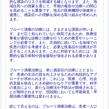
的な感染のリスクを軽減する鍵となります。また、地
域住民への啓蒙を通じて、早期の報告や治療への関心
を高めることも重要です。地元の医療機関や保健所と
連携し、感染症への理解を深める取り組みが求められ
ます。
ブルーリ潰瘍の治療には、さまざまな課題が伴いま
す。まだ広く知られていない病気であるため、医療従
事者が適切な診断と治療を行うための教育やトレーニ
ングが必要です。また、圧倒的に続いている地域での
疾患の流行を考慮すると、必要な医薬品や治療法が不
足することもあります。これに対処するためには、国
際的な協力体制や資金援助が強化される必要がありま
す。
ブルーリ潰瘍治療は、単に感染症の治療にとどまら
ず、患者の生活の質を向上させるための包括的なアプ
ローチが求められます。これには、医療、心理、社会
的支援を統合したきめ細やかなケアが重要です。科学
の進歩により、新たな治療法や予防法が開発されるこ
とが期待されますが、現段階においても早期発見・早
期治療の重要性は変わりません。
総じて言えるのは、ブルーリ潰瘍治療は、患者一人ひ