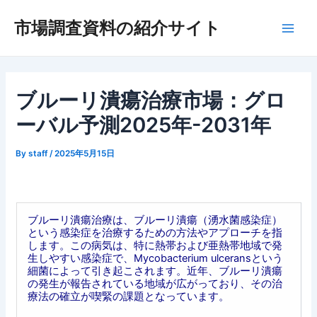
内
市場調査資料の紹介サイト
容
Main
を
ス
Men
キ
ッ
ブルーリ潰瘍治療市場：グロ
プ
ーバル予測2025年-2031年
By
staff
/
2025年5月15日
ブルーリ潰瘍治療は、ブルーリ潰瘍（湧水菌感染症）
という感染症を治療するための方法やアプローチを指
します。この病気は、特に熱帯および亜熱帯地域で発
生しやすい感染症で、Mycobacterium ulceransという
細菌によって引き起こされます。近年、ブルーリ潰瘍
の発生が報告されている地域が広がっており、その治
療法の確立が喫緊の課題となっています。