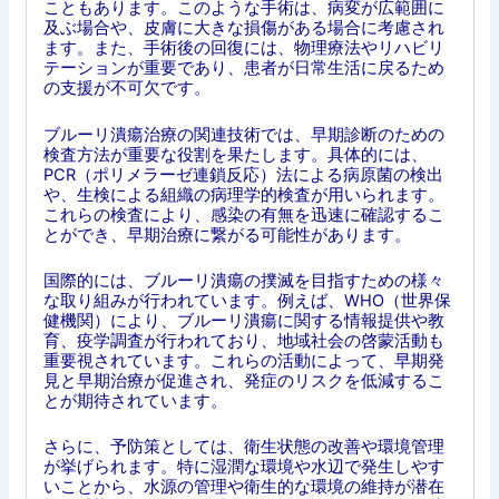
こともあります。このような手術は、病変が広範囲に
及ぶ場合や、皮膚に大きな損傷がある場合に考慮され
ます。また、手術後の回復には、物理療法やリハビリ
テーションが重要であり、患者が日常生活に戻るため
の支援が不可欠です。
ブルーリ潰瘍治療の関連技術では、早期診断のための
検査方法が重要な役割を果たします。具体的には、
PCR（ポリメラーゼ連鎖反応）法による病原菌の検出
や、生検による組織の病理学的検査が用いられます。
これらの検査により、感染の有無を迅速に確認するこ
とができ、早期治療に繋がる可能性があります。
国際的には、ブルーリ潰瘍の撲滅を目指すための様々
な取り組みが行われています。例えば、WHO（世界保
健機関）により、ブルーリ潰瘍に関する情報提供や教
育、疫学調査が行われており、地域社会の啓蒙活動も
重要視されています。これらの活動によって、早期発
見と早期治療が促進され、発症のリスクを低減するこ
とが期待されています。
さらに、予防策としては、衛生状態の改善や環境管理
が挙げられます。特に湿潤な環境や水辺で発生しやす
いことから、水源の管理や衛生的な環境の維持が潜在