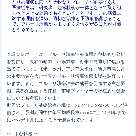
とりの症状に応じた柔軟なアプローチが必要であり、
医療従事者、研究者、地域社会が一体となって取り組
むべき大きな課題であるということです。この病気に
対する理解を深め、適切な治療と予防策を講じること
で、ブルーリ潰瘍からより多くの命を守ることが可能
となるでしょう。
本調査レポートは、ブルーリ潰瘍治療市場の包括的な分析
を提供し、現在の動向、市場力学、将来の見通しに焦点を
当てています。北米、欧州、アジア太平洋、新興市場など
の主要地域を含む世界のブルーリ潰瘍治療市場を調査して
います。また、ブルーリ潰瘍治療の成長を促進する主な要
因、業界が直面する課題、市場プレイヤーの潜在的な機会
についても考察しています。
世界のブルーリ潰瘍治療市場は、2024年にxxxx米ドルと評
価され、予測期間中に年平均成長率xxxx%で、2031年まで
にxxxx米ドルに達すると予測されています。
*** 主な特徴 ***