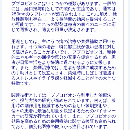
ブプロピオンにはいくつかの種類があります。一般的
には、経口投与剤としての製剤が主流であり、通常は
250mgのタブレットが処方されます。これに加え、徐
放性製剤も存在し、より長時間の効果を提供すること
が可能です。これらの製剤は患者の個々のニーズに応
じて選択され、適切な用量が決定されます。
用途としては、主にうつ病の治療や禁煙補助に用いら
れます。うつ病の場合、特に鬱症状が強い患者に対し
て選択されることが多いです。ブプロピオンは、精神
的エネルギーの回復や気分の安定を促進するため、患
者が日常生活をより快適に過ごせるように支援しま
す。また、禁煙治療では、患者が禁煙に成功するため
の手助けとして役立ちます。禁煙時にしばしば遭遇す
るストレスやイライラ感を軽減することがその大きな
特徴です。
関連技術としては、ブプロピオンを利用した治療法
や、投与方法の研究が進められています。例えば、服
用時の副作用を軽減するための新しい製剤技術や、
個々の患者に最適な用量を決定するためのバイオマー
カーの研究が行われています。また、ブプロピオンの
効果を高めるための併用療法に関する検証も進められ
ており、個別化医療の観点から注目されています。