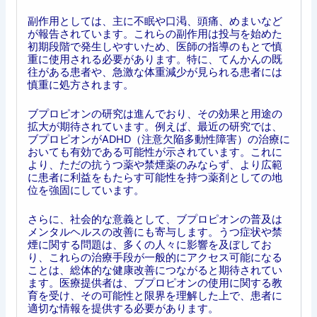
副作用としては、主に不眠や口渇、頭痛、めまいなど
が報告されています。これらの副作用は投与を始めた
初期段階で発生しやすいため、医師の指導のもとで慎
重に使用される必要があります。特に、てんかんの既
往がある患者や、急激な体重減少が見られる患者には
慎重に処方されます。
ブプロピオンの研究は進んでおり、その効果と用途の
拡大が期待されています。例えば、最近の研究では、
ブプロピオンがADHD（注意欠陥多動性障害）の治療に
おいても有効である可能性が示されています。これに
より、ただの抗うつ薬や禁煙薬のみならず、より広範
に患者に利益をもたらす可能性を持つ薬剤としての地
位を強固にしています。
さらに、社会的な意義として、ブプロピオンの普及は
メンタルヘルスの改善にも寄与します。うつ症状や禁
煙に関する問題は、多くの人々に影響を及ぼしてお
り、これらの治療手段が一般的にアクセス可能になる
ことは、総体的な健康改善につながると期待されてい
ます。医療提供者は、ブプロピオンの使用に関する教
育を受け、その可能性と限界を理解した上で、患者に
適切な情報を提供する必要があります。