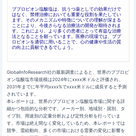
ブプロピオン塩酸塩は、抗うつ薬としての効果だけで
はなく、禁煙治療においても重要な役割を果たしてい
ます。そのメカニズムや特徴についての理解が深まる
ことにより、今後さらなる治療法の開発が期待されま
す。これにより、より多くの患者にとって有益な治療
法となることを願っています。医療の現場では、ブプ
ロピオンを適切に用いることで、心の健康や生活の質
の向上に貢献できるでしょう。
GlobalInfoResearch社の最新調査によると、世界のブプロピ
オン塩酸塩市場規模は2024年にxxxx米ドルと評価され、
2031年までに年平均xxxx%でxxxx米ドルに成長すると予測
されています。
本レポートは、世界のブプロピオン塩酸塩市場に関する詳
細かつ包括的な分析です。メーカー別、地域別・国別、タ
イプ別、用途別の定量分析および定性分析を行っていま
す。市場は絶え間なく変化しているため、本レポートでは
競争、需給動向、多くの市場における需要の変化に影響を