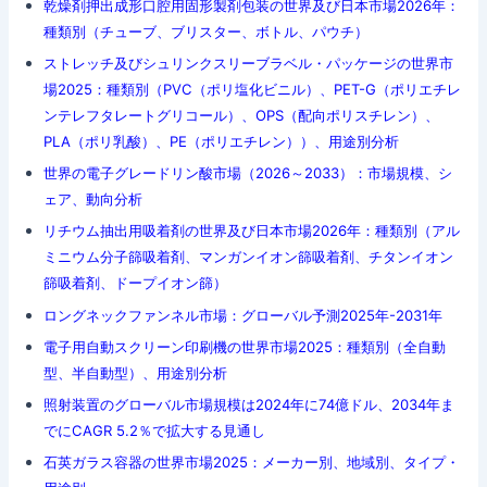
乾燥剤押出成形口腔用固形製剤包装の世界及び日本市場2026年：
種類別（チューブ、ブリスター、ボトル、パウチ）
ストレッチ及びシュリンクスリーブラベル・パッケージの世界市
場2025：種類別（PVC（ポリ塩化ビニル）、PET-G（ポリエチレ
ンテレフタレートグリコール）、OPS（配向ポリスチレン）、
PLA（ポリ乳酸）、PE（ポリエチレン））、用途別分析
世界の電子グレードリン酸市場（2026～2033）：市場規模、シ
ェア、動向分析
リチウム抽出用吸着剤の世界及び日本市場2026年：種類別（アル
ミニウム分子篩吸着剤、マンガンイオン篩吸着剤、チタンイオン
篩吸着剤、ドープイオン篩）
ロングネックファンネル市場：グローバル予測2025年-2031年
電子用自動スクリーン印刷機の世界市場2025：種類別（全自動
型、半自動型）、用途別分析
照射装置のグローバル市場規模は2024年に74億ドル、2034年ま
でにCAGR 5.2％で拡大する見通し
石英ガラス容器の世界市場2025：メーカー別、地域別、タイプ・