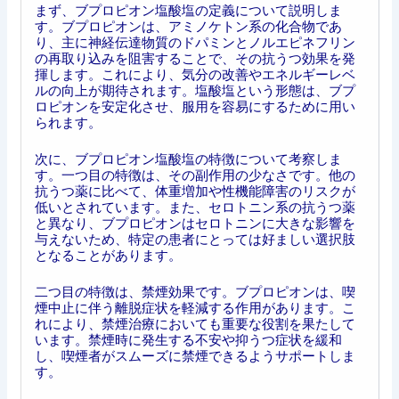
まず、ブプロピオン塩酸塩の定義について説明しま
す。ブプロピオンは、アミノケトン系の化合物であ
り、主に神経伝達物質のドパミンとノルエピネフリン
の再取り込みを阻害することで、その抗うつ効果を発
揮します。これにより、気分の改善やエネルギーレベ
ルの向上が期待されます。塩酸塩という形態は、ブプ
ロピオンを安定化させ、服用を容易にするために用い
られます。
次に、ブプロピオン塩酸塩の特徴について考察しま
す。一つ目の特徴は、その副作用の少なさです。他の
抗うつ薬に比べて、体重増加や性機能障害のリスクが
低いとされています。また、セロトニン系の抗うつ薬
と異なり、ブプロピオンはセロトニンに大きな影響を
与えないため、特定の患者にとっては好ましい選択肢
となることがあります。
二つ目の特徴は、禁煙効果です。ブプロピオンは、喫
煙中止に伴う離脱症状を軽減する作用があります。こ
れにより、禁煙治療においても重要な役割を果たして
います。禁煙時に発生する不安や抑うつ症状を緩和
し、喫煙者がスムーズに禁煙できるようサポートしま
す。