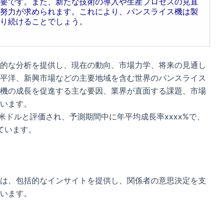
要です。また、新たな技術の導入や生産プロセスの見直
努力が求められます。これにより、パンスライス機は製
り続けることでしょう。
的な分析を提供し、現在の動向、市場力学、将来の見通し
平洋、新興市場などの主要地域を含む世界のパンスライス
機の成長を促進する主な要因、業界が直面する課題、市場
います。
x米ドルと評価され、予測期間中に年平均成長率xxxx%で、
れています。
は、包括的なインサイトを提供し、関係者の意思決定を支
います。