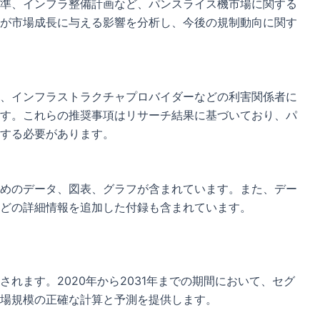
準、インフラ整備計画など、パンスライス機市場に関する
が市場成長に与える影響を分析し、今後の規制動向に関す
、インフラストラクチャプロバイダーなどの利害関係者に
す。これらの推奨事項はリサーチ結果に基づいており、パ
する必要があります。
めのデータ、図表、グラフが含まれています。また、デー
どの詳細情報を追加した付録も含まれています。
れます。2020年から2031年までの期間において、セグ
場規模の正確な計算と予測を提供します。