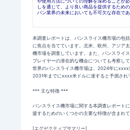
や使用方法についての理解を深めることが必
しを通じて、より良い商品を提供するための
パン業界の未来においても不可欠な存在であ
本調査レポートは、パンスライス機市場の包括
に焦点を当てています。北米、欧州、アジア太
機市場を調査しています。また、パンスライス
プレイヤーの潜在的な機会についても考察して
世界のパンスライス機市場は、2024年にxxx
2031年までにxxxx米ドルに達すると予測さ
*** 主な特徴 ***
パンスライス機市場に関する本調査レポートに
援するためのいくつかの主要な特徴が含まれて
[エグゼクティブサマリー]