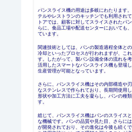
パンスライス機の用途は多岐にわたります。
テルやレストランのキッチンでも利用されて
トアでは、顧客に対してスライスされたパン
らに、食品工場や配送センターにおいても、
ています。
関連技術としては、パンの製造過程全体との
冷却といったプロセスが行われますが、これ
す。したがって、製パン設備全体の流れを考
活用したスマートなパンスライス機も登場し
生産管理が可能となっています。
さらに、パンスライス機はその内部構造や刃
なステンレスで作られており、長期間使用し
形状や加工方法に工夫を凝らし、パンの種類
す。
総じて、パンスライス機はパンのスライスと
な機械です。パンの品質や見た目、さらには
が開発されており、その進化は今後も続くで