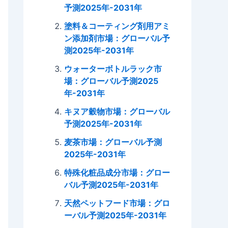
予測2025年-2031年
塗料＆コーティング剤用アミ
ン添加剤市場：グローバル予
測2025年-2031年
ウォーターボトルラック市
場：グローバル予測2025
年-2031年
キヌア穀物市場：グローバル
予測2025年-2031年
麦茶市場：グローバル予測
2025年-2031年
特殊化粧品成分市場：グロー
バル予測2025年-2031年
天然ペットフード市場：グロ
ーバル予測2025年-2031年