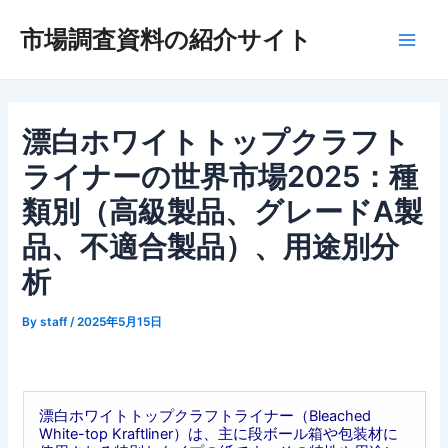
内
市場調査資料の紹介サイト
容
Main
を
ス
Men
キ
ッ
漂白ホワイトトップクラフト
プ
ライナーの世界市場2025：種
類別（高級製品、グレードA製
品、不適合製品）、用途別分
析
By
staff
/
2025年5月15日
漂白ホワイトトップクラフトライナー（Bleached
White-top Kraftliner）は、主に段ボール箱や包装材に