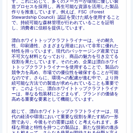
す。これに応じて、多くのメーカーが環境に優しい製
造プロセスを採用し、再生可能な資源を活用した製品
作りを推進しています。例えば、FSC（Forest
Stewardship Council）認証を受けた紙を使用すること
で、持続可能な森林管理が行われていることを証明
し、消費者に信頼を提供しています。
漂白ホワイトトップクラフトライナーは、その耐久
性、印刷適性、さまざまな用途において非常に優れた
特性を持っています。現代のパッケージング産業では
不可欠な材料となっており、商品の魅力を引き立てる
役割を果たしています。そのため、企業は漂白ホワイ
トトップクラフトライナーを使用することで、製品の
競争力を高め、市場での優位性を確保することが可能
なのです。さらに、環境への配慮が進む中で、より持
続可能な方法での製造が求められていることも重要で
す。このように、漂白ホワイトトップクラフトライナ
ーは、単なる包装材にとどまらず、ブランドの価値を
高める重要な要素として機能しています。
総じて、漂白ホワイトトップクラフトライナーは、現
代の経済や環境において重要な役割を果たす紙の一形
態であり、今後もその需要は続くと考えられます。多
様な用途と特性を持つこの製品は、新たな技術の進歩
とも相まって、さらなる発展が期待される分野と言え