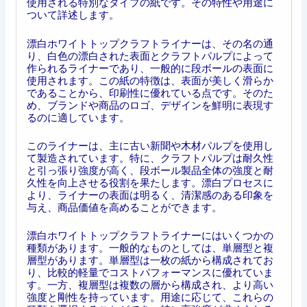
使用される特別なタイプの紙です。その特性や用途に
ついて詳述します。
漂白ホワイトトップクラフトライナーは、その名の通
り、白色の漂白された表面とクラフトパルプによって
作られるライナーであり、一般的に段ボールの表面に
使用されます。この紙の特徴は、表面が美しく滑らか
であることから、印刷性に優れている点です。そのた
め、ブランドや商品のロゴ、デザインを鮮明に表現す
るのに適しています。
このライナーは、主に古い新聞や木材パルプを使用し
て製造されています。特に、クラフトパルプは耐久性
と引っ張り強度が高く、段ボール製品全体の強度と耐
久性を向上させる役割を果たします。漂白プロセスに
より、ライナーの表面は明るく、清潔感のある印象を
与え、商品価値を高めることができます。
漂白ホワイトトップクラフトライナーにはいくつかの
種類があります。一般的なものとしては、単層型と複
層型があります。単層型は一枚の紙から構成されてお
り、比較的軽量でコストパフォーマンスに優れていま
す。一方、複層型は複数の層から構成され、より高い
強度と剛性を持っています。用途に応じて、これらの