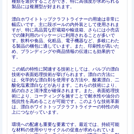
種類を選択することができ、特に高強度が求められる
製品には複層型が好まれます。
漂白ホワイトトップクラフトライナーの用途は非常に
幅広いです。主に段ボールの内外装として使用されま
すが、特に高品質な貯蔵箱や輸送箱、さらには小売店
での陳列用のパッケージに利用されることが多いで
す。飲料や食品、化粧品、電子機器など、多岐にわた
る製品の梱包に適しています。また、印刷性が高いた
め、ブランディングや商品情報の伝達にも効果的で
す。
この紙の特性に関連する技術としては、パルプの漂白
技術や表面処理技術が挙げられます。漂白の方法に
は、化学的な漂白剤を使用する方法や、酸素漂白、二
酸化塩素漂白などがあります。これらの技術により、
紙の白さと清浄度が確保されます。また、表面処理技
術により、コーティングを施すことで耐水性や油分の
抵抗性を高めることが可能です。このような技術革新
は、漂白ホワイトトップクラフトライナーの特性の向
上につながっています。
環境への配慮も重要な要素です。最近では、持続可能
な材料の使用やリサイクルの促進が求められていま