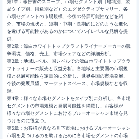
第1章：報告書のスコープ、市場セグメント別（地域別、製
品タイプ別、用途別など）のエグゼクティブサマリー、各
市場セグメントの市場規模、今後の発展可能性などを紹
介。市場の現状と、短期・中期・長期的にどのような進化
を遂げる可能性があるのかについてハイレベルな見解を提
供。
第2章：漂白ホワイトトップクラフトライナーメーカーの競
争環境、価格、売上、市場シェアなどの詳細分析。
第3章：地域レベル、国レベルでの漂白ホワイトトップクラ
フトライナーの販売と収益分析。各地域と主要国の市場規
模と発展可能性を定量的に分析し、世界各国の市場発展、
今後の発展展望、マーケットスペース、市場規模などを収
録。
第4章：様々な市場セグメントをタイプ別に分析し、各市場
セグメントの市場規模と発展可能性を網羅し、お客様が
様々な市場セグメントにおけるブルーオーシャン市場を見
つけるのに役立つ。
第5章：お客様が異なる川下市場におけるブルーオーシャン
市場を見つけるのを助けるために各市場セグメントの市場