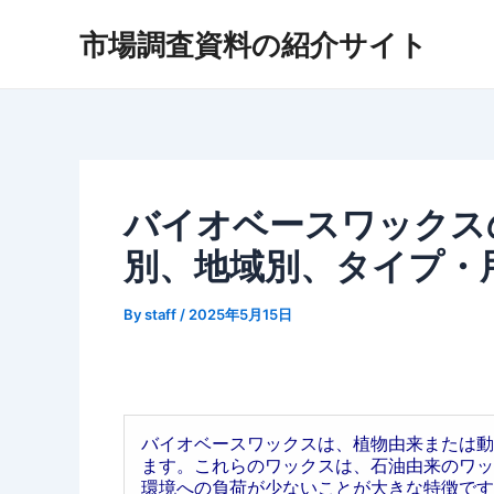
内
市場調査資料の紹介サイト
容
を
ス
キ
ッ
プ
バイオベースワックスの
別、地域別、タイプ・
By
staff
/
2025年5月15日
バイオベースワックスは、植物由来または動
ます。これらのワックスは、石油由来のワッ
環境への負荷が少ないことが大きな特徴です