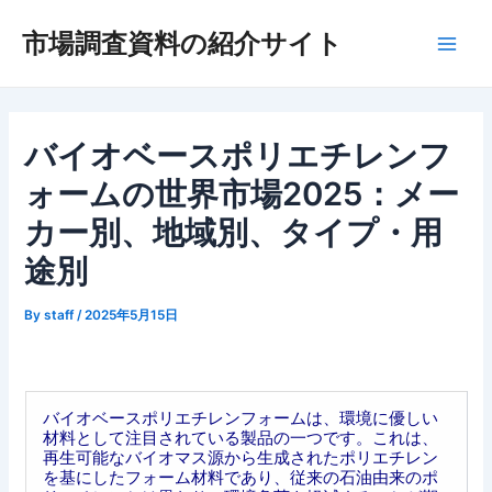
内
市場調査資料の紹介サイト
容
Main
を
ス
Men
キ
ッ
バイオベースポリエチレンフ
プ
ォームの世界市場2025：メー
カー別、地域別、タイプ・用
途別
By
staff
/
2025年5月15日
バイオベースポリエチレンフォームは、環境に優しい
材料として注目されている製品の一つです。これは、
再生可能なバイオマス源から生成されたポリエチレン
を基にしたフォーム材料であり、従来の石油由来のポ