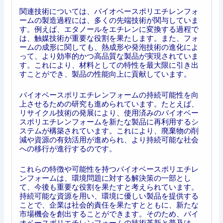
関連技術については、バイオベースポリエチレンフォ
ームの製造過程には、多くの先端技術が関与していま
す。例えば、エタノールをエチレンに変換する過程で
は、触媒技術が重要な役割を果たします。また、フォ
ームの成形に関しても、熱成形や発泡技術の進化によ
って、より効率的かつ高品質な製品が実現されていま
す。これにより、材料としての特性を最大限に引き出
すことができ、製品の性能向上に貢献しています。
バイオベースポリエチレンフォームの持続可能性を向
上させるための研究も進められています。たとえば、
リサイクル技術の発展により、使用済みのバイオベー
スポリエチレンフォームを新たな製品に再利用するシ
ステムが構築されています。これにより、廃棄物の削
減や資源の有効活用が進められ、より持続可能な社会
への移行が進行するのです。
これらの特徴や可能性を持つバイオベースポリエチレ
ンフォームは、環境問題に対する解決策の一部とし
て、今後も重要な役割を果たすと考えられています。
持続可能な資源を用い、環境に優しい製品を提供する
ことで、企業は社会的責任を果たすとともに、新たな
市場機会を創出することができます。そのため、バイ
オベースポリエチレンフォームの技術革新と普及は、