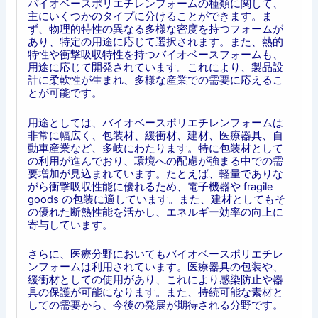
バイオベースポリエチレンフォームの種類に関して、
主にいくつかのタイプに分けることができます。ま
ず、物理的特性の異なる多様な密度を持つフォームが
あり、特定の用途に応じて選択されます。また、熱的
特性や衝撃吸収特性を持つバイオベースフォームも、
用途に応じて開発されています。これにより、製品設
計に柔軟性が生まれ、多様な産業での需要に応えるこ
とが可能です。
用途としては、バイオベースポリエチレンフォームは
非常に幅広く、包装材、緩衝材、建材、医療器具、自
動車産業など、多岐にわたります。特に包装材として
の利用が進んでおり、環境への配慮が強まる中での需
要増加が見込まれています。たとえば、軽量でありな
がら衝撃吸収性能に優れるため、電子機器や fragile
goods の包装に適しています。また、建材としてもそ
の優れた断熱性能を活かし、エネルギー効率の向上に
寄与しています。
さらに、医療分野においてもバイオベースポリエチレ
ンフォームは利用されています。医療器具の包装や、
緩衝材としての使用があり、これにより感染防止や器
具の保護が可能になります。また、持続可能な素材と
しての需要から、今後の発展が期待される分野です。