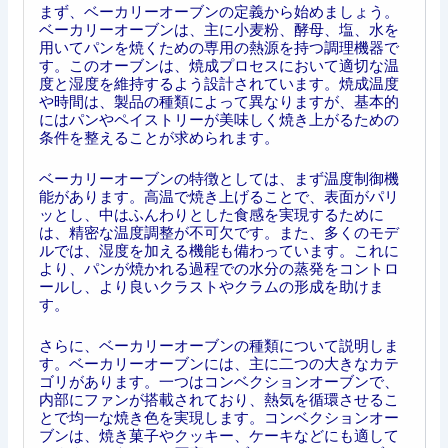
まず、ベーカリーオーブンの定義から始めましょう。
ベーカリーオーブンは、主に小麦粉、酵母、塩、水を
用いてパンを焼くための専用の熱源を持つ調理機器で
す。このオーブンは、焼成プロセスにおいて適切な温
度と湿度を維持するよう設計されています。焼成温度
や時間は、製品の種類によって異なりますが、基本的
にはパンやペイストリーが美味しく焼き上がるための
条件を整えることが求められます。
ベーカリーオーブンの特徴としては、まず温度制御機
能があります。高温で焼き上げることで、表面がパリ
ッとし、中はふんわりとした食感を実現するために
は、精密な温度調整が不可欠です。また、多くのモデ
ルでは、湿度を加える機能も備わっています。これに
より、パンが焼かれる過程での水分の蒸発をコントロ
ールし、より良いクラストやクラムの形成を助けま
す。
さらに、ベーカリーオーブンの種類について説明しま
す。ベーカリーオーブンには、主に二つの大きなカテ
ゴリがあります。一つはコンベクションオーブンで、
内部にファンが搭載されており、熱気を循環させるこ
とで均一な焼き色を実現します。コンベクションオー
ブンは、焼き菓子やクッキー、ケーキなどにも適して