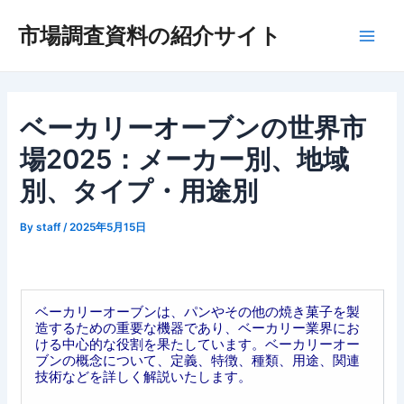
内
市場調査資料の紹介サイト
容
Main
を
ス
Men
キ
ッ
ベーカリーオーブンの世界市
プ
場2025：メーカー別、地域
別、タイプ・用途別
By
staff
/
2025年5月15日
ベーカリーオーブンは、パンやその他の焼き菓子を製
造するための重要な機器であり、ベーカリー業界にお
ける中心的な役割を果たしています。ベーカリーオー
ブンの概念について、定義、特徴、種類、用途、関連
技術などを詳しく解説いたします。