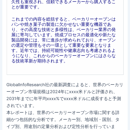
久性も重視され、信頼できるメーカーから購入するこ
とが重要です。
これまでの内容を総括すると、ベーカリーオーブンは
パンや焼き菓子の製造に欠かせない重要な機器であ
り、その高度な技術と多様性は、ベーカリー業界の発
展に寄与しています。焼成プロセスの最適化や新たな
製品開発には、常に進歩が求められており、オーブン
の選定や管理もその一環として重要な要素となりま
す。近年では、持続可能性や健康志向も考慮されるよ
うになり、これからのベーカリーオーブンにはさらな
る技術革新が期待されます。
GlobalInfoResearch社の最新調査によると、世界のベーカリ
ーオーブン市場規模は2024年にxxxx米ドルと評価され、
2031年までに年平均xxxx%でxxxx米ドルに成長すると予測
されています。
本レポートは、世界のベーカリーオーブン市場に関する詳
細かつ包括的な分析です。メーカー別、地域別・国別、タ
イプ別、用途別の定量分析および定性分析を行っていま