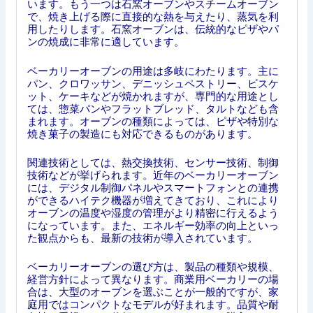
います。もう一つは石窯オーブンやスチームオーブン
で、焼き上げる際に直接的な熱を与えたり、蒸気を利
用したりします。石窯オーブンは、伝統的なピザやパ
ンの焼成に非常に適しています。
ベーカリーオーブンの用途は多岐にわたります。主に
パン、クロワッサン、デニッシュペストリー、ビスケ
ット、ケーキなどが焼かれますが、専門的な用途とし
ては、惣菜パンやフラットブレッド、タルトなども含
まれます。オーブンの種類によっては、ピザや特別な
焼き菓子の製造にも対応できるものがあります。
関連技術としては、熱交換技術、センサー技術、制御
技術などが挙げられます。近年のベーカリーオーブン
には、デジタル制御パネルやスマートフォンとの連携
ができるハイテク機器が増えてきており、これにより
オーブンの温度や湿度の管理がより精密に行えるよう
になっています。また、エネルギー効率の向上といっ
た観点からも、最新の技術が導入されています。
ベーカリーオーブンの選び方は、製品の種類や規模、
経営方針によって異なります。商業用ベーカリーの場
合は、大型のオーブンを選ぶことが一般的ですが、家
庭用ではコンパクトなモデルが好まれます。品質や耐