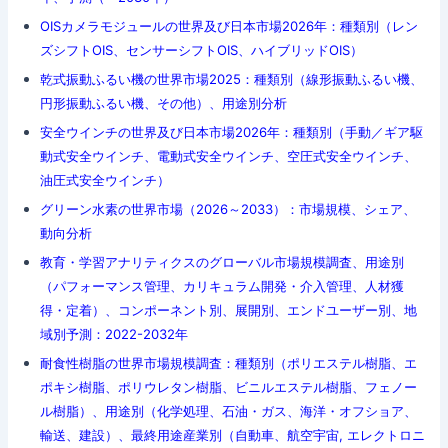
OISカメラモジュールの世界及び日本市場2026年：種類別（レン
ズシフトOIS、センサーシフトOIS、ハイブリッドOIS）
乾式振動ふるい機の世界市場2025：種類別（線形振動ふるい機、
円形振動ふるい機、その他）、用途別分析
安全ウインチの世界及び日本市場2026年：種類別（手動／ギア駆
動式安全ウインチ、電動式安全ウインチ、空圧式安全ウインチ、
油圧式安全ウインチ）
グリーン水素の世界市場（2026～2033）：市場規模、シェア、
動向分析
教育・学習アナリティクスのグローバル市場規模調査、用途別
（パフォーマンス管理、カリキュラム開発・介入管理、人材獲
得・定着）、コンポーネント別、展開別、エンドユーザー別、地
域別予測：2022-2032年
耐食性樹脂の世界市場規模調査：種類別（ポリエステル樹脂、エ
ポキシ樹脂、ポリウレタン樹脂、ビニルエステル樹脂、フェノー
ル樹脂）、用途別（化学処理、石油・ガス、海洋・オフショア、
輸送、建設）、最終用途産業別（自動車、航空宇宙, エレクトロニ