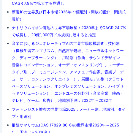
CAGR 7.9％で拡大する見通し
薪暖炉の世界及び日本市場2026年：種類別（開放式暖炉、閉鎖式
暖炉）
ナトリウムイオン電池の世界市場展望：2030年までCAGR 24.7%
で成長し、20億1,000万ドル規模に達すると推定
音楽におけるジェネレーティブAIの世界市場規模調査：技術別
（機械学習アルゴリズム、自然言語処理、ニューラルネットワー
ク、ディープラーニング）、用途別（作曲、サウンドデザイン、
音楽レコメンデーション、オーディオマスタリング）、ユーザー
タイプ別（プロミュージシャン、アマチュア作曲家、音楽プロデ
ューサー、コンテンツクリエイター）、展開モデル別（クラウド
ベースソリューション、オンプレミスソリューション、ハイブリ
ッドソリューション）、エンドユース分野別（音楽産業、映画・
テレビ、ゲーム、広告）、地域別予測：2022年～2032年
フォトレジスト塗布の世界市場2025：メーカー別、地域別、タイ
プ・用途別
酢酸サマリウム(CAS 17829-86-6)の世界市場2020年～2025
年、予測（～2030年）