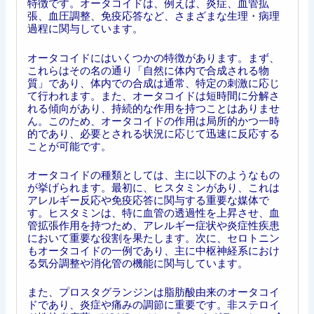
特徴です。オータコイドは、例えば、炎症、血管拡
張、血圧調整、免疫応答など、さまざまな生理・病理
過程に関与しています。
オータコイドにはいくつかの特徴があります。まず、
これらはその名の通り「自然に体内で合成される物
質」であり、体内での合成は通常、特定の刺激に応じ
て行われます。また、オータコイドは短時間に分解さ
れる傾向があり、持続的な作用を持つことはありませ
ん。このため、オータコイドの作用は局所的かつ一時
的であり、必要とされる状況に応じて迅速に反応する
ことが可能です。
オータコイドの種類としては、主に以下のようなもの
が挙げられます。最初に、ヒスタミンがあり、これは
アレルギー反応や免疫応答に関与する重要な媒体で
す。ヒスタミンは、特に血管の透過性を上昇させ、血
管拡張作用を持つため、アレルギー症状や炎症性疾患
において重要な役割を果たします。次に、セロトニン
もオータコイドの一例であり、主に中枢神経系におけ
る気分調整や消化管の機能に関与しています。
また、プロスタグランジンは脂肪酸由来のオータコイ
ドであり、炎症や痛みの調節に重要です。非ステロイ