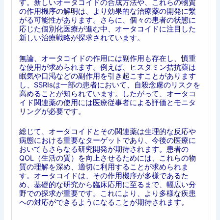
す。新しいオータコイドの合成方法や、これらの物質
の作用機序の解明は、より効果的な治療薬の開発に繋
がる可能性があります。さらに、個々の患者の状態に
応じた個別化医療が進む中、オータコイドに注目した
新しい治療戦略が探求されています。
無論、オータコイドの作用には副作用も存在し、慎重
な使用が求められます。例えば、ヒスタミン拮抗薬は
眠気や口渇などの副作用を引き起こすことがあります
し、SSRIsは一部の患者において、自殺念慮のリスクを
高めることが知られています。したがって、オータコ
イド関連薬の使用には医療従事者による評価とモニタ
リングが必要です。
総じて、オータコイドとその関連薬は生理的な反応や
病態における重要なターゲットであり、今後の医療に
おいてもさらなる研究開発が期待されます。患者の
QOL（生活の質）を向上させるためには、これらの物
質の理解を深め、適切に利用することが求められま
す。オータコイドは、その作用機序が多様であるた
め、基礎的な研究から臨床応用に至るまで、幅広い分
野での探求が重要です。これにより、より多様な疾患
への対応ができるようになることが期待されます。