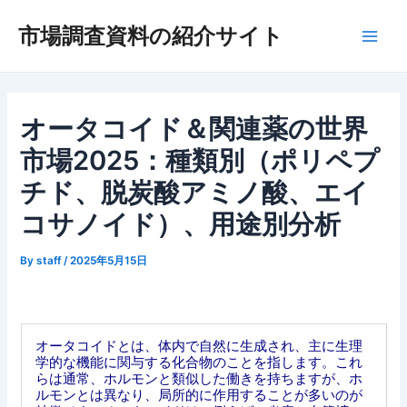
内
市場調査資料の紹介サイト
容
Main
を
ス
Men
キ
ッ
オータコイド＆関連薬の世界
プ
市場2025：種類別（ポリペプ
チド、脱炭酸アミノ酸、エイ
コサノイド）、用途別分析
By
staff
/
2025年5月15日
オータコイドとは、体内で自然に生成され、主に生理
学的な機能に関与する化合物のことを指します。これ
らは通常、ホルモンと類似した働きを持ちますが、ホ
ルモンとは異なり、局所的に作用することが多いのが