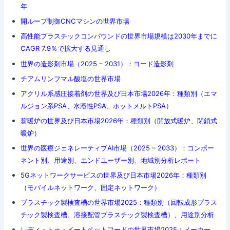
年
開ループ制御CNCマシンの世界市場
高性能プラスチックコンパウンドの世界市場規模は2030年までに
CAGR 7.9％で拡大する見通し
世界の造影剤市場（2025 – 2031）：ヨード造影剤
チアムリンフマル酸塩の世界市場
アクリル系感圧接着剤の世界及び日本市場2026年：種類別（エマ
ルジョン系PSA、水溶性PSA、ホットメルトPSA）
薪暖炉の世界及び日本市場2026年：種類別（開放式暖炉、閉鎖式
暖炉）
世界の医療ジェネレーティブAI市場（2025 – 2033）：コンポー
ネント別、用途別、エンドユーザー別、地域別分析レポート
5Gネットワークサービスの世界及び日本市場2026年：種類別
（モバイルネットワーク、固定ネットワーク）
プラスチック製検査槽の世界市場2025：種類別（回転成形プラス
チック製検査槽、溶接配管プラスチック製検査槽）、用途別分析
レディ・トゥ・イートペットフードの世界市場2025：メーカー