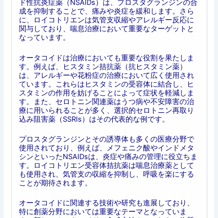
ド性抗炎症薬（NSAIDs）は、プロスタグランジンの合
成を抑制することで、痛みや炎症を緩和します。さら
に、ロイコトリエンは気管支収縮やアレルギー反応に
関与しており、喘息治療において重要なターゲットと
なっています。
オータコイドは治療においても重要な役割を果たしま
す。例えば、ヒスタミン拮抗薬（抗ヒスタミン薬）
は、アレルギーや花粉症の治療において広く使用され
ています。これらはヒスタミンの受容体に結合し、ヒ
スタミンの作用を妨げることによって症状を軽減しま
す。また、セロトニン関連薬はうつ病や不安障害の治
療に用いられることが多く、選択的セロトニン再取り
込み阻害薬（SSRIs）はその代表的な例です。
プロスタグランジンとその誘導体も多くの医療分野で
使用されており、例えば、メフェニク酸やインドメタ
シンといったNSAIDsは、炎症や痛みの管理に役立ちま
す。ロイコトリエン受容体拮抗薬は喘息治療薬として
も使用され、気管支の収縮を抑制し、呼吸を楽にする
ことが期待されます。
オータコイドに関連する技術や研究も進展しており、
特に創薬分野においては重要なテーマとなっていま