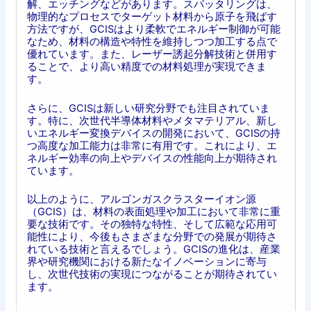
解、エッチングなどがあります。スパッタリングは、
物理的なプロセスでターゲット材料から原子を飛ばす
方法ですが、GCISはより柔軟でエネルギー制御が可能
なため、材料の構造や特性を維持しつつ加工する点で
優れています。また、レーザー誘起分解技術と併用す
ることで、より高い精度での材料処理が実現できま
す。
さらに、GCISは新しい研究分野でも注目されていま
す。特に、次世代半導体材料やメタマテリアル、新し
いエネルギー変換デバイスの開発において、GCISの持
つ高度な加工能力は非常に有用です。これにより、エ
ネルギー効率の向上やデバイスの性能向上が期待され
ています。
以上のように、アルゴンガスクラスターイオン源
（GCIS）は、材料の表面処理や加工において非常に重
要な技術です。その独特な特性、そして広範な応用可
能性により、今後もさまざまな分野での発展が期待さ
れている技術と言えるでしょう。GCISの進化は、産業
界や研究機関における新たなイノベーションに寄与
し、次世代技術の実現につながることが期待されてい
ます。