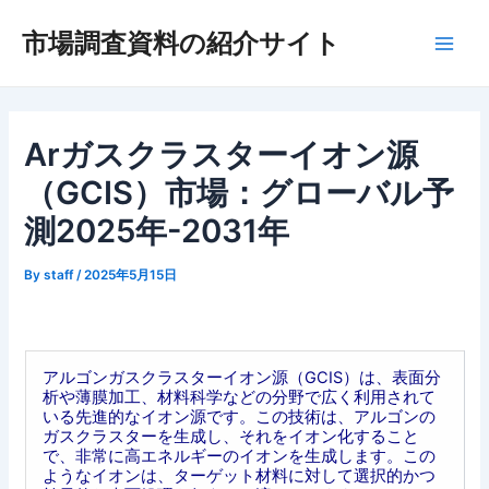
内
市場調査資料の紹介サイト
容
Main
を
ス
Men
キ
ッ
Arガスクラスターイオン源
プ
（GCIS）市場：グローバル予
測2025年-2031年
By
staff
/
2025年5月15日
アルゴンガスクラスターイオン源（GCIS）は、表面分
析や薄膜加工、材料科学などの分野で広く利用されて
いる先進的なイオン源です。この技術は、アルゴンの
ガスクラスターを生成し、それをイオン化すること
で、非常に高エネルギーのイオンを生成します。この
ようなイオンは、ターゲット材料に対して選択的かつ