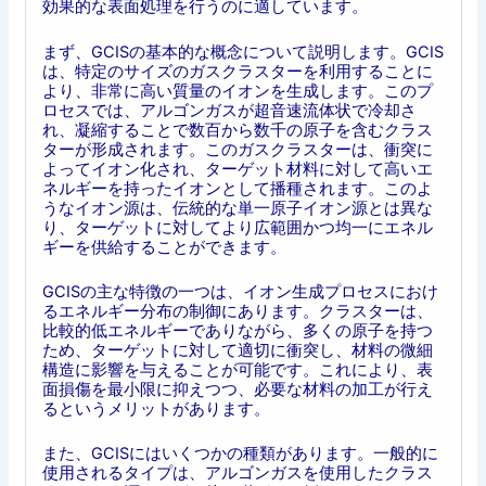
効果的な表面処理を行うのに適しています。
まず、GCISの基本的な概念について説明します。GCIS
は、特定のサイズのガスクラスターを利用することに
より、非常に高い質量のイオンを生成します。このプ
ロセスでは、アルゴンガスが超音速流体状で冷却さ
れ、凝縮することで数百から数千の原子を含むクラス
ターが形成されます。このガスクラスターは、衝突に
よってイオン化され、ターゲット材料に対して高いエ
ネルギーを持ったイオンとして播種されます。このよ
うなイオン源は、伝統的な単一原子イオン源とは異な
り、ターゲットに対してより広範囲かつ均一にエネル
ギーを供給することができます。
GCISの主な特徴の一つは、イオン生成プロセスにおけ
るエネルギー分布の制御にあります。クラスターは、
比較的低エネルギーでありながら、多くの原子を持つ
ため、ターゲットに対して適切に衝突し、材料の微細
構造に影響を与えることが可能です。これにより、表
面損傷を最小限に抑えつつ、必要な材料の加工が行え
るというメリットがあります。
また、GCISにはいくつかの種類があります。一般的に
使用されるタイプは、アルゴンガスを使用したクラス