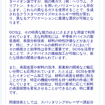
ターイオン源ですが、他の稀ガス（例：ヘリウム、ク
リプトン、キセノン）を用いたバリエーションも存在
します。これらの異なるガスを使用することで、生成
されるクラスターのサイズやエネルギー特性が変わ
り、異なるアプリケーションに最適な選択が可能とな
ります。
GCISは、その特異な能力ゆえにさまざまな用途で利用
されています。主な利用先には、半導体デバイスの製
造過程、表面分析技術、材料の特性評価などがありま
す。特に、ナノスケールの材料やデバイスにおいて、
その精密さと効率性は非常に重要です。GCISを活用す
ることで、ナノデバイスの微細加工が可能になり、新
たな技術の開発が進められています。
また、表面改質や材料の洗浄、新素材の開発など幅広
い分野にも応用されています。たとえば、GCISを使用
したイオンビーム加工では、材料の表面を精密に削る
ことができ、特定の機能や特性を持つ材料の作成に寄
与しています。この技術は、特定の要求に応じて材料
の表面状態を変化させることができるため、特に重要
です。
関連技術としては、スパッタリングやレーザー誘起分