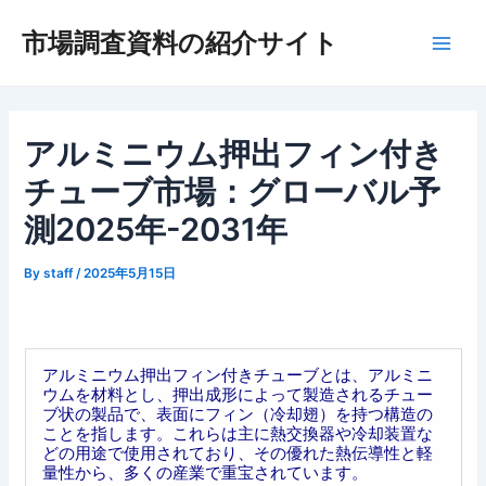
内
市場調査資料の紹介サイト
容
Main
を
ス
Men
キ
ッ
アルミニウム押出フィン付き
プ
チューブ市場：グローバル予
測2025年-2031年
By
staff
/
2025年5月15日
アルミニウム押出フィン付きチューブとは、アルミニ
ウムを材料とし、押出成形によって製造されるチュー
ブ状の製品で、表面にフィン（冷却翅）を持つ構造の
ことを指します。これらは主に熱交換器や冷却装置な
どの用途で使用されており、その優れた熱伝導性と軽
量性から、多くの産業で重宝されています。