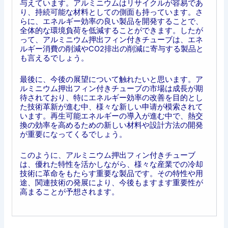
与えています。アルミニウムはリサイクルが容易であ
り、持続可能な材料としての側面も持っています。さ
らに、エネルギー効率の良い製品を開発することで、
全体的な環境負荷を低減することができます。したが
って、アルミニウム押出フィン付きチューブは、エネ
ルギー消費の削減やCO2排出の削減に寄与する製品と
も言えるでしょう。
最後に、今後の展望について触れたいと思います。ア
ルミニウム押出フィン付きチューブの市場は成長が期
待されており、特にエネルギー効率の改善を目的とし
た技術革新が進む中、様々な新しい申请が模索されて
います。再生可能エネルギーの導入が進む中で、熱交
換の効率を高めるための新しい材料や設計方法の開発
が重要になってくるでしょう。
このように、アルミニウム押出フィン付きチューブ
は、優れた特性を活かしながら、様々な産業での冷却
技術に革命をもたらす重要な製品です。その特性や用
途、関連技術の発展により、今後もますます重要性が
高まることが予想されます。