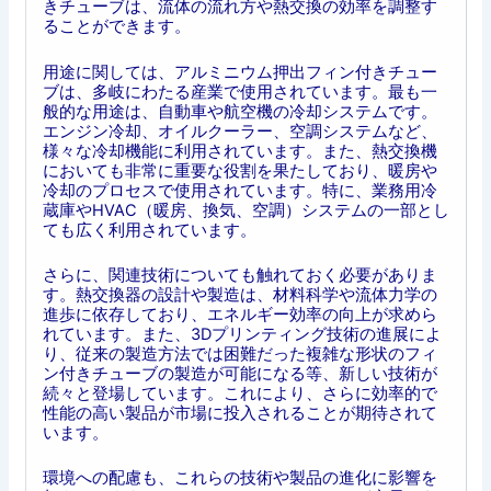
きチューブは、流体の流れ方や熱交換の効率を調整す
ることができます。
用途に関しては、アルミニウム押出フィン付きチュー
ブは、多岐にわたる産業で使用されています。最も一
般的な用途は、自動車や航空機の冷却システムです。
エンジン冷却、オイルクーラー、空調システムなど、
様々な冷却機能に利用されています。また、熱交換機
においても非常に重要な役割を果たしており、暖房や
冷却のプロセスで使用されています。特に、業務用冷
蔵庫やHVAC（暖房、換気、空調）システムの一部とし
ても広く利用されています。
さらに、関連技術についても触れておく必要がありま
す。熱交換器の設計や製造は、材料科学や流体力学の
進歩に依存しており、エネルギー効率の向上が求めら
れています。また、3Dプリンティング技術の進展によ
り、従来の製造方法では困難だった複雑な形状のフィ
ン付きチューブの製造が可能になる等、新しい技術が
続々と登場しています。これにより、さらに効率的で
性能の高い製品が市場に投入されることが期待されて
います。
環境への配慮も、これらの技術や製品の進化に影響を