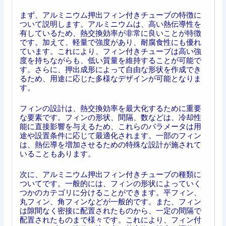
まず、アルミニウム押出フィン付きチューブの特徴に
ついて説明します。アルミニウムは、高い熱伝導性を
有しているため、熱交換効率が非常に良いことが特徴
です。加えて、軽量で強度があり、耐腐食性にも優れ
ています。これにより、フィン付きチューブは高い強
度を持ちながらも、低い質量を維持することが可能で
す。さらに、押出成形によって自由な形状を作成でき
るため、用途に応じた多様なデザインが可能となりま
す。
フィンの設計は、熱交換効率を最大化するために重要
な要素です。フィンの形状、間隔、数などは、冷却性
能に直接影響を与えるため、これらのパラメータは用
途や設置条件に応じて最適化されます。一部のフィン
は、熱伝導を増加させるための特殊な設計が施されて
いることもあります。
次に、アルミニウム押出フィン付きチューブの種類に
ついてです。一般的には、フィンの形状によっていく
つかのカテゴリに分けることができます。平フィン、
丸フィン、角フィンなどが一般的です。また、フィン
は隙間なく密接に配置されたものから、一定の間隔で
配置されたものまで様々です。これにより、フィン付