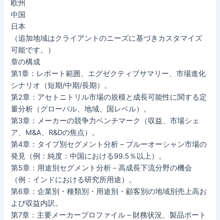
欧州
中国
日本
（追加地域はクライアントのニーズに基づきカスタマイズ
可能です。）
章の構成
第1章：レポート範囲、エグゼクティブサマリー、市場進化
シナリオ（短期/中期/長期）。
第2章：アセトニトリル市場の規模と成長可能性に関する定
量分析（グローバル、地域、国レベル）。
第3章：メーカーの競争力ベンチマーク（収益、市場シェ
ア、M&A、R&Dの焦点）。
第4章：タイプ別セグメント分析 – ブルーオーシャン市場の
発見（例：純度：中国における99.5％以上）。
第5章：用途別セグメント分析－高成長下流分野の機会
（例：インドにおける研究所用途）。
第6章：企業別・種類別・用途別・顧客別の地域別売上高お
よび収益内訳。
第7章：主要メーカープロファイル – 財務状況、製品ポート