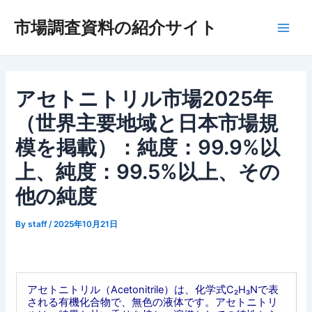
内
市場調査資料の紹介サイト
容
Main
を
ス
Men
キ
ッ
アセトニトリル市場2025年
プ
（世界主要地域と日本市場規
模を掲載）：純度：99.9%以
上、純度：99.5%以上、その
他の純度
By
staff
/
2025年10月21日
アセトニトリル（Acetonitrile）は、化学式C₂H₃Nで表
される有機化合物で、無色の液体です。アセトニトリ