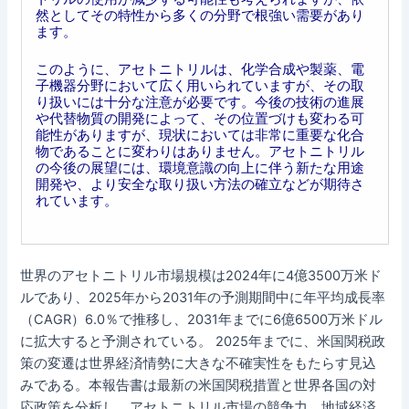
然としてその特性から多くの分野で根強い需要があり
ます。
このように、アセトニトリルは、化学合成や製薬、電
子機器分野において広く用いられていますが、その取
り扱いには十分な注意が必要です。今後の技術の進展
や代替物質の開発によって、その位置づけも変わる可
能性がありますが、現状においては非常に重要な化合
物であることに変わりはありません。アセトニトリル
の今後の展望には、環境意識の向上に伴う新たな用途
開発や、より安全な取り扱い方法の確立などが期待さ
れています。
世界のアセトニトリル市場規模は2024年に4億3500万米ド
ルであり、2025年から2031年の予測期間中に年平均成長率
（CAGR）6.0％で推移し、2031年までに6億6500万米ドル
に拡大すると予測されている。 2025年までに、米国関税政
策の変遷は世界経済情勢に大きな不確実性をもたらす見込
みである。本報告書は最新の米国関税措置と世界各国の対
応政策を分析し、アセトニトリル市場の競争力、地域経済