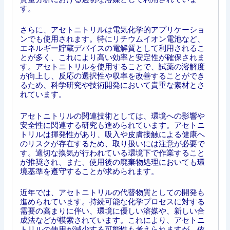
す。
さらに、アセトニトリルは電気化学的アプリケーショ
ンでも使用されます。特にリチウムイオン電池など、
エネルギー貯蔵デバイスの電解質として利用されるこ
とが多く、これにより高い効率と安定性が確保されま
す。アセトニトリルを使用することで、試薬の溶解度
が向上し、反応の選択性や収率を改善することができ
るため、科学研究や技術開発において貴重な素材とさ
れています。
アセトニトリルの関連技術としては、環境への影響や
安全性に関連する研究も進められています。アセトニ
トリルは揮発性があり、吸入や皮膚接触による健康へ
のリスクが存在するため、取り扱いには注意が必要で
す。適切な換気が行われている環境下で作業すること
が推奨され、また、使用後の廃棄物処理においても環
境基準を遵守することが求められます。
近年では、アセトニトリルの代替物質としての開発も
進められています。持続可能な化学プロセスに対する
需要の高まりに伴い、環境に優しい溶媒や、新しい合
成法などが模索されています。これにより、アセトニ
トリルの使用が減少する可能性も考えられますが、依