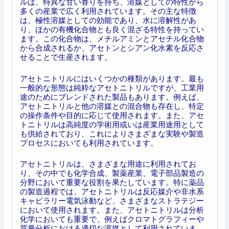
ルは、特異な甘い香りを持ち、溶媒としての特性から
多くの産業で広く利用されています。その主な特徴
は、極性溶媒としての効能であり、水に溶解性があ
り、ほかの有機化合物とも良く混ざる特性を持ってい
ます。この化合物は、メチルアミンとアセチル化合物
から合成されるか、アセトンとシアン化水素を反応さ
せることで生産されます。
アセトニトリルにはいくつかの種類があります。最も
一般的な形態は純粋なアセトニトリルですが、工業用
途のためにブレンドされた製品もあります。例えば、
アセトニトリルと他の溶媒との混合物も存在し、特定
の操作条件や目的に応じて使用されます。また、アセ
トニトリルは高純度の学術用或いは産業用途用として
も供給されており、これによりさまざまな実験や製造
プロセスにおいても利用されています。
アセトニトリルは、さまざまな用途に利用されてお
り、その中でも化学合成、製薬産業、電子部品製造の
分野において重要な役割を果たしています。特に薬品
の製造過程では、アセトニトリルは反応媒介や非水系
キャピラリー電気泳動など、さまざまなストラテジー
において使用されます。また、アセトニトリルは分析
化学においても重要で、例えばクロマトグラフィーや
質量分析における適切な溶媒として利用されていま