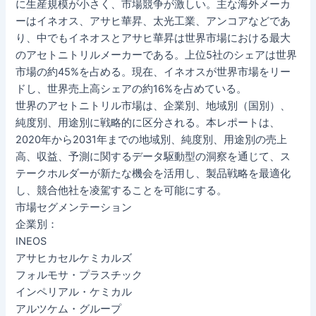
に生産規模が小さく、市場競争が激しい。主な海外メーカ
ーはイネオス、アサヒ華昇、太光工業、アンコアなどであ
り、中でもイネオスとアサヒ華昇は世界市場における最大
のアセトニトリルメーカーである。上位5社のシェアは世界
市場の約45%を占める。現在、イネオスが世界市場をリー
ドし、世界売上高シェアの約16%を占めている。
世界のアセトニトリル市場は、企業別、地域別（国別）、
純度別、用途別に戦略的に区分される。本レポートは、
2020年から2031年までの地域別、純度別、用途別の売上
高、収益、予測に関するデータ駆動型の洞察を通じて、ス
テークホルダーが新たな機会を活用し、製品戦略を最適化
し、競合他社を凌駕することを可能にする。
市場セグメンテーション
企業別：
INEOS
アサヒカセルケミカルズ
フォルモサ・プラスチック
インペリアル・ケミカル
アルツケム・グループ