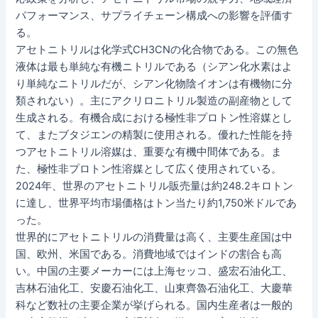
パフォーマンス、サプライチェーン構成への影響を評価す
る。
アセトニトリルは化学式CH3CNの化合物である。この無色
液体は最も単純な有機ニトリルである（シアン化水素はよ
り単純なニトリルだが、シアン化物陰イオンは有機物に分
類されない）。主にアクリロニトリル製造の副産物として
生成される。有機合成における極性非プロトン性溶媒とし
て、またブタジエンの精製に使用される。優れた性能を持
つアセトニトリル溶媒は、重要な有機中間体である。ま
た、極性非プロトン性溶媒として広く使用されている。
2024年、世界のアセトニトリル販売量は約248.2キロトン
に達し、世界平均市場価格はトン当たり約1,750米ドルであ
った。
世界的にアセトニトリルの消費量は高く、主要生産国は中
国、欧州、米国である。消費地域ではインドの割合も高
い。中国の主要メーカーには上海セッコ、盛宏石油化工、
吉林石油化工、安慶石油化工、山東齊魯石油化工、大慶華
科など数社の主要企業が挙げられる。国内生産者は一般的