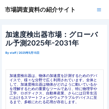
内
市場調査資料の紹介サイト
容
Main
を
ス
Men
キ
ッ
加速度検出器市場：グローバ
プ
ル予測2025年-2031年
By
staff
/
2025年5月15日
加速度検出器は、物体の加速度を計測するためのデバ
イスで、様々な分野で広く利用されています。全体と
して、加速度検出器は物体がどのように動いているか
を理解するための重要なツールであり、特に物理学や
工学、ロボティクス、自動車産業、さらには日常生活
におけるスマートフォンやウェアラブルデバイスに至
るまで、多岐にわたる応用が存在します。