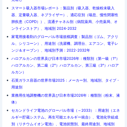
スマート吸入器市場レポート：製品別（吸入器、乾燥粉末吸入
器、定量吸入器、ネブライザー）、適応症別（喘息、慢性閉塞性
肺疾患（COPD））、流通チャネル別（病院薬局、小売薬局、オ
ンラインストア）、地域別 2024-2032
家電用接着剤のグローバル市場規模調査：製品別（ゴム、アクリ
ル、シリコーン）、用途別（洗濯機、調理台、エアコン、電子レ
ンジ＆オーブン）、地域別予測：2022-2032年
ハロアルカンの世界及び日本市場2026年：種類別（第一級（1°）
ハロアルカン、第二級（2°）ハロアルカン、第三級（3°）ハロア
ルカン）
石英ガラス容器の世界市場2025：メーカー別、地域別、タイプ・
用途別
業務用生地調整機の世界及び日本市場2026年：種類別（粉末、液
体）
セカンドライフ電池のグローバル市場（～2033）：用途別（エネ
ルギー貯蔵システム、再生可能エネルギー統合）、電池化学組成
別（リチウムイオン電池）、電池状態別、最終用途別、地域別