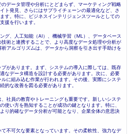
内でのデータ管理や分析にとどまらず、マーケティング戦略
イト発見、さらにはサプライチェーンの最適化など、さ
ます。特に、ビジネスインテリジェンスツールとしての
支援を行います。
ング、人工知能（AI）、機械学習（ML）、データベース
らの技術と連携することで、より高度なデータ処理や分析が
た解析アルゴリズムは、データから洞察を引き出す手助けを
テップがあります。まず、システムの導入に際しては、既存
適なデータ構造を設計する必要があります。次に、必要
ュールに組み込む作業が行われます。その後、実際にシステ
続的な改善を図る必要があります。
には、社員の教育やトレーニングも重要です。新しいシステ
の使い方を熟知することが成功の鍵となります。特に、
より的確なデータ分析が可能となり、企業全体の意思決
おいて不可欠な要素となっています。その柔軟性、強力なデ