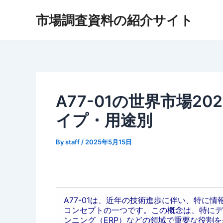
内
市場調査資料の紹介サイト
容
を
ス
キ
ッ
プ
A77-01の世界市場2
イプ・用途別
By
staff
/
2025年5月15日
A77-01は、近年の技術進歩に伴い、特に
コンセプトの一つです。この概念は、特にデ
ンニング（ERP）などの領域で重要な役割