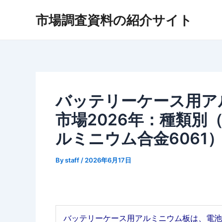
内
市場調査資料の紹介サイト
容
を
ス
キ
ッ
プ
バッテリーケース用ア
市場2026年：種類別
ルミニウム合金6061
By
staff
/
2026年6月17日
バッテリーケース用アルミニウム板は、電池