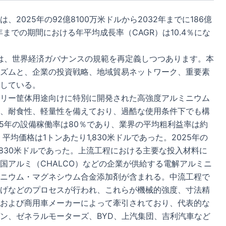
025年の92億8100万米ドルから2032年までに186億
2年までの期間における年平均成長率（CAGR）は10.4％にな
しは、世界経済ガバナンスの規範を再定義しつつあります。本
ズムと、企業の投資戦略、地域貿易ネットワーク、重要素
している。
リー筐体用途向けに特別に開発された高強度アルミニウム
、耐食性、軽量性を備えており、過酷な使用条件下でも構
5年の設備稼働率は80％であり、業界の平均粗利益率は約
、平均価格は1トンあたり1,830米ドルであった。2025年の
1,830米ドルであった。上流工程における主要な投入材料に
国アルミ（CHALCO）などの企業が供給する電解アルミニ
ニウム・マグネシウム合金添加剤が含まれる。中流工程で
げなどのプロセスが行われ、これらが機械的強度、寸法精
および商用車メーカーによって牽引されており、代表的な
ン、ゼネラルモーターズ、BYD、上汽集団、吉利汽車など