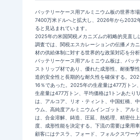
バッテリーケース用アルミニウム板の世界市場は、2
7400万米ドルへと拡大し、2026年から203
ると見込まれています。
2025年の米国関税メカニズムの戦略的見直
調査では、関税エスカレーションの伝播メカニ
材の供給体制に対する世界的な政策対応を分析
バッテリーケース用アルミニウム板は、バッテ
ストリップ材であり、優れた成形性、耐衝撃性
造的安全性と長期的な耐久性を確保する。202
16％であった。2025年の生産量は477万トン
生産量は477万トン、平均価格は1トンあたり
は、アルコア、リオ・ティント、中国虹橋、中
ウム、高純度アルミニウムインゴット、アルミ
は、合金溶解、鋳造、圧延、熱処理、精密仕上
度、成形性能を決定する。下流の需要は乗用車
顧客にはテスラ、フォード、フォルクスワーゲ